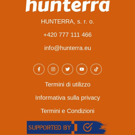
HUNTERRA, s. r. o.
+420 777 111 466
info@hunterra.eu
F
I
T
Y
T
a
n
w
o
i
c
s
i
u
k
e
t
t
T
T
b
a
t
u
o
o
g
e
b
k
Termini di utilizzo
o
r
r
e
k
a
-
m
Informativa sulla privacy
f
Termini e Condizioni