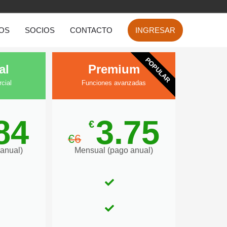
OS
SOCIOS
CONTACTO
INGRESAR
POPULAR
al
Premium
cial
Funciones avanzadas
84
3.75
€
€
6
anual)
Mensual (pago anual)