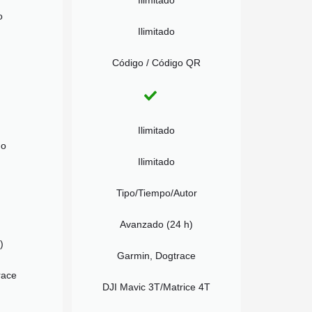
Ilimitado
o
Ilimitado
Código / Código QR
Ilimitado
go
Ilimitado
Tipo/Tiempo/Autor
Avanzado (24 h)
)
Garmin, Dogtrace
race
DJI Mavic 3T/Matrice 4T