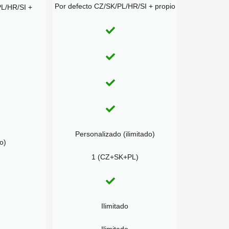
Por defecto CZ/SK/PL/HR/SI + propio
PL/HR/SI +
Personalizado (ilimitado)
o)
1 (CZ+SK+PL)
Ilimitado