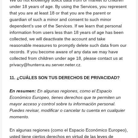
We do not knowingly solicit data from or market to children
under 18 years of age. By using the Services, you represent
that you are at least 18 or that you are the parent or
guardian of such a minor and consent to such minor
dependent’s use of the Services. If we learn that personal
information from users less than 18 years of age has been
collected, we will deactivate the account and take
reasonable measures to promptly delete such data from our
records. If you become aware of any data we may have
collected from children under age 18, please contact us at
privacy@hunterra.eu.server.neter.cz
.
11. ¿CUÁLES SON TUS DERECHOS DE PRIVACIDAD?
En resumen:
En algunas regiones, como el Espacio
Económico Europeo, tienes derechos que te permiten un
mayor acceso y control sobre tu información personal.
Puedes revisar, modificar o cancelar tu cuenta en cualquier
momento.
En algunas regiones (como el Espacio Económico Europeo),
usted tiene ciertos derechos en virtud de las leyes de