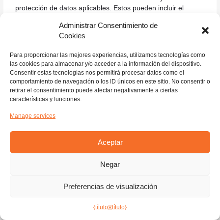
protección de datos aplicables. Estos pueden incluir el
derecho (i) a solicitar acceso y obtener una copia de su
Administrar Consentimiento de
información personal, (ii) a solicitar la rectificación o el
Cookies
borrado; (iii) a restringir el procesamiento de su información
personal; y (iv) si corresponde, a la portabilidad de los
Para proporcionar las mejores experiencias, utilizamos tecnologías como
datos. En ciertas circunstancias, también puede tener
las cookies para almacenar y/o acceder a la información del dispositivo.
derecho a oponerse al procesamiento de su información
Consentir estas tecnologías nos permitirá procesar datos como el
personal. Para realizar dicha solicitud, por favor utilice
comportamiento de navegación o los ID únicos en este sitio. No consentir o
retirar el consentimiento puede afectar negativamente a ciertas
detalles de contacto
A continuación. Consideraremos y
características y funciones.
actuaremos sobre cualquier solicitud de acuerdo con las
leyes de protección de datos aplicables.
Manage services
Si dependemos de su consentimiento para procesar su
Aceptar
información personal, usted tiene derecho a retirar su
consentimiento en cualquier momento. Tenga en cuenta, sin
embargo, que esto no afectará la licitud del tratamiento
Negar
antes de su retirada, ni afectará al tratamiento de su
información personal realizado basándose en motivos de
Preferencias de visualización
tratamiento lícitos distintos del consentimiento.
{título}
{título}
You may withdraw your consent to the processing and