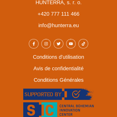
HUNTERRA, s. r. o.
+420 777 111 466
info@hunterra.eu
F
I
T
Y
T
a
n
w
o
i
c
s
i
u
k
e
t
t
T
t
b
a
t
u
o
o
g
e
b
k
Conditions d'utilisation
o
r
r
e
k
a
-
m
Avis de confidentialité
f
Conditions Générales